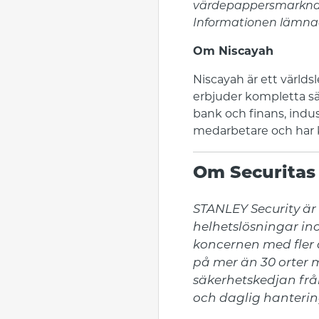
värdepappersmarknade
Informationen lämnade
Om Niscayah
Niscayah är ett världs
erbjuder kompletta s
bank och finans, indus
medarbetare och har k
Om Securitas
STANLEY Security är 
helhetslösningar in
koncernen med fler ä
på mer än 30 orter 
säkerhetskedjan från 
och daglig hanterin