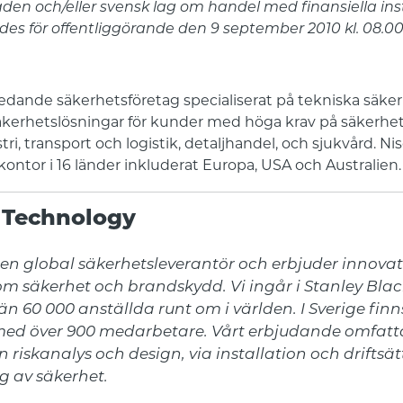
n och/eller svensk lag om handel med finansiella in
s för offentliggörande den 9 september 2010 kl. 08.00
ledande säkerhetsföretag specialiserat på tekniska säker
äkerhetslösningar för kunder med höga krav på säker
tri, transport och logistik, detaljhandel, och sjukvård. N
ontor i 16 länder inkluderat Europa, USA och Australien
 Technology
en global säkerhetsleverantör och erbjuder innovati
om säkerhet och brandskydd. Vi ingår i Stanley Blac
n 60 000 anställda runt om i världen. I Sverige finn
med över 900 medarbetare. Vårt erbjudande omfatta
riskanalys och design, via installation och driftsätt
g av säkerhet.