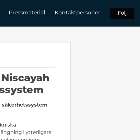
Pressmaterial
Kontaktpersoner
Följ
r Niscayah
tssystem
ka säkerhetssystem
ekniska
ängning i ytterligare