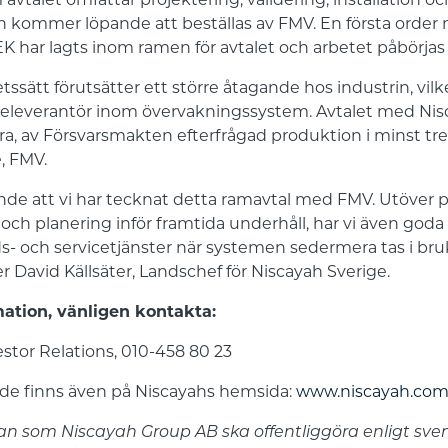
 avtalet omfattar projektering, validering, installation oc
h kommer löpande att beställas av FMV. En första order
K har lagts inom ramen för avtalet och arbetet påbörjas
ssätt förutsätter ett större åtagande hos industrin, vilk
televerantör inom övervakningssystem. Avtalet med Nis
ara, av Försvarsmakten efterfrågad produktion i minst tre 
, FMV.
nde att vi har tecknat detta ramavtal med FMV. Utöver p
on och planering inför framtida underhåll, har vi även god
s- och servicetjänster när systemen sedermera tas i br
 David Källsäter, Landschef för Niscayah Sverige.
mation, vänligen kontakta:
stor Relations, 010-458 80 23
e finns även på Niscayahs hemsida:
www.niscayah.co
an som Niscayah Group AB ska offentliggöra enligt sve