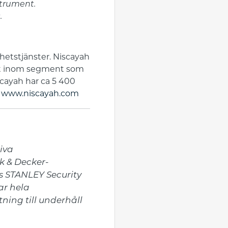
strument.
.
hetstjänster. Niscayah
het inom segment som
iscayah har ca 5 400
.
www.niscayah.com
va 
k & Decker-
s STANLEY Security 
r hela 
ning till underhåll 