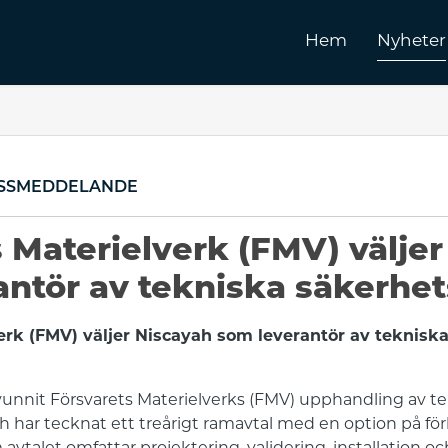
Hem
Nyheter
SSMEDDELANDE
 Materielverk (FMV) välje
antör av tekniska säkerhe
erk (FMV) väljer Niscayah som leverantör av teknis
vunnit Försvarets Materielverks (FMV) upphandling av t
 har tecknat ett treårigt ramavtal med en option på förl