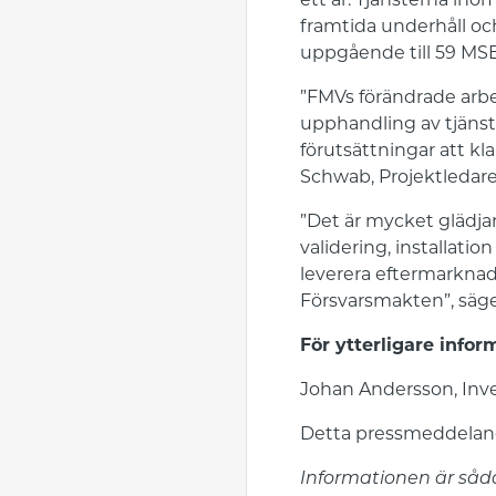
ett år. Tjänsterna inom
framtida underhåll oc
uppgående till 59 MSE
”FMVs förändrade arbet
upphandling av tjäns
förutsättningar att kl
Schwab, Projektledare
”Det är mycket glädja
validering, installati
leverera eftermarknad
Försvarsmakten”, säger
För ytterligare infor
Johan Andersson, Inve
Detta pressmeddeland
Informationen är såd