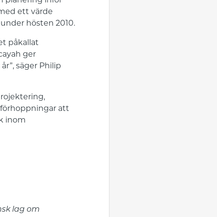
h planering inför
 med ett värde
 under hösten 2010.
et påkallat
cayah ger
år”, säger Philip
rojektering,
a förhoppningar att
uk inom
m
nsk lag om