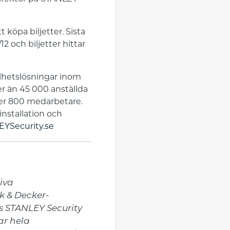
 köpa biljetter. Sista
2 och biljetter hittar
elhetslösningar inom
r än 45 000 anställda
ver 800 medarbetare.
installation och
YSecurity.se
va 
k & Decker-
s STANLEY Security 
r hela 