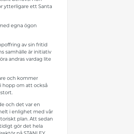
r ytterligare ett Santa
a med egna ögon
ffring av sin fritid
s samhälle är initiativ
öra andras vardag lite
krare och kommer
t i hopp om att också
stort.
de och det var en
 helt i enlighet med vår
toriskt plan. Att sedan
idigt gör det hela
direktör på STANLEY