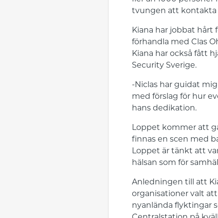
tvungen att kontakta p
Kiana har jobbat hårt 
förhandla med Clas Ohl
Kiana har också fått h
Security Sverige.
-Niclas har guidat mi
med förslag för hur ev
hans dedikation.
Loppet kommer att gå
finnas en scen med ba
Loppet är tänkt att vara
hälsan som för samhäl
Anledningen till att Ki
organisationer valt a
nyanlända flyktingar s
Centralstation på kvä