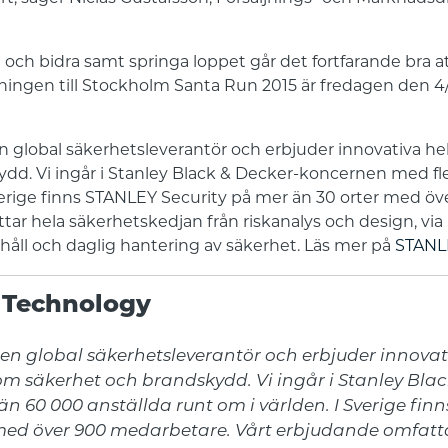
 och bidra samt springa loppet går det fortfarande bra att
ljningen till Stockholm Santa Run 2015 är fredagen den 4/1
n global säkerhetsleverantör och erbjuder innovativa h
dd. Vi ingår i Stanley Black & Decker-koncernen med fle
Sverige finns STANLEY Security på mer än 30 orter med ö
ar hela säkerhetskedjan från riskanalys och design, via 
erhåll och daglig hantering av säkerhet. Läs mer på
STANLE
 Technology
en global säkerhetsleverantör och erbjuder innovati
om säkerhet och brandskydd. Vi ingår i Stanley Blac
n 60 000 anställda runt om i världen. I Sverige finn
med över 900 medarbetare. Vårt erbjudande omfatta