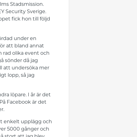
olms Stadsmission.
Y Security Sverige.
t fick hon till följd
 mördad under en
ör att bland annat
n rad olika event och
gå sönder då jag
ill att undersöka mer
t lopp, så jag
a löpare. I år är det
 På Facebook är det
r.
igt enkelt upplägg och
över 5000 gånger och
å stort att jag blev