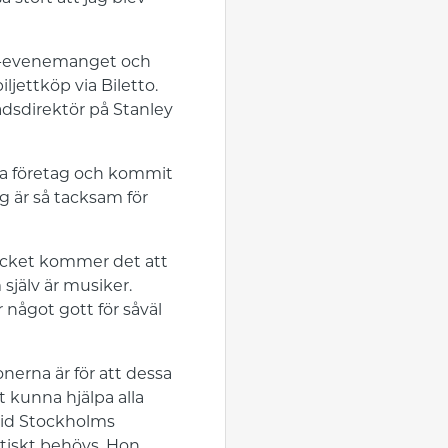
book-evenemanget och
ljettköp via Biletto.
adsdirektör på Stanley
ika företag och kommit
g är så tacksam för
ecket kommer det att
själv är musiker.
ör något gott för såväl
onerna är för att dessa
 kunna hjälpa alla
 vid Stockholms
tiskt behövs. Hon