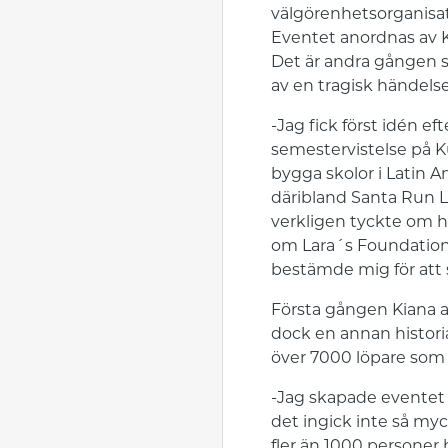
välgörenhetsorganisat
Eventet anordnas av K
Det är andra gången so
av en tragisk händelse
-Jag fick först idén e
semestervistelse på K
bygga skolor i Latin A
däribland Santa Run L
verkligen tyckte om he
om Lara´s Foundation 
bestämde mig för att s
Första gången Kiana a
dock en annan historia
över 7000 löpare som 
-Jag skapade eventet p
det ingick inte så my
fler än 1000 personer h