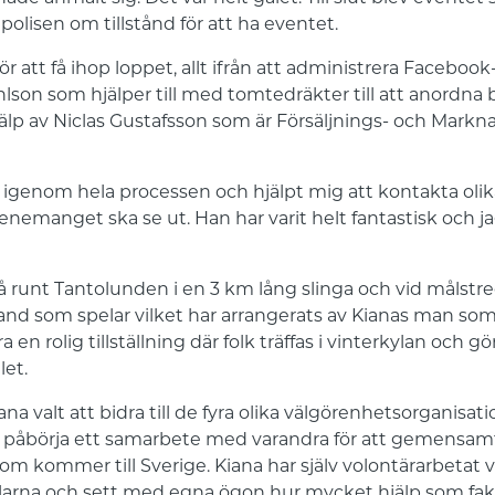
olisen om tillstånd för att ha eventet.
för att få ihop loppet, allt ifrån att administrera Face
son som hjälper till med tomtedräkter till att anordna bi
jälp av Niclas Gustafsson som är Försäljnings- och Markn
g igenom hela processen och hjälpt mig att kontakta ol
enemanget ska se ut. Han har varit helt fantastisk och ja
 runt Tantolunden i en 3 km lång slinga och vid målstr
nd som spelar vilket har arrangerats av Kianas man som 
 en rolig tillställning där folk träffas i vinterkylan och g
let.
ana valt att bidra till de fyra olika välgörenhetsorganisati
tt påbörja ett samarbete med varandra för att gemensamt
om kommer till Sverige. Kiana har själv volontärarbetat
llarna och sett med egna ögon hur mycket hjälp som fak