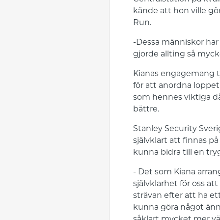
kände att hon ville gö
Run.
-Dessa människor har
gjorde allting så myck
Kianas engagemang tyd
för att anordna loppet.
som hennes viktiga då
bättre.
Stanley Security Sver
självklart att finnas 
kunna bidra till en try
- Det som Kiana arran
självklarhet för oss at
strävan efter att ha e
kunna göra något ännu
såklart mycket mer vä