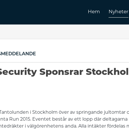
Hem
Nyheter
SMEDDELANDE
ecurity Sponsrar Stockho
antolunden i Stockholm över av springande jultomtar o
ta Run 2015. Eventet består av ett lopp där deltagarna s
tedräkter i välgörenhetens anda. Alla intäkter fördelas m