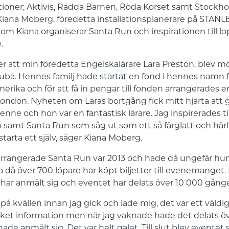
ioner; Aktivis, Rädda Barnen, Röda Korset samt Stockh
iana Moberg, föredetta installationsplanerare på STANLE
m Kiana organiserar Santa Run och inspirationen till loppe
.
fter att min föredetta Engelskalärare Lara Preston, blev
uba. Hennes familj hade startat en fond i hennes namn f
merika och för att få in pengar till fonden arrangerades e
ondon. Nyheten om Laras bortgång fick mitt hjärta att 
nne och hon var en fantastisk lärare. Jag inspirerades t
samt Santa Run som såg ut som ett så färglatt och härlig
tarta ett själv, säger Kiana Moberg.
rrangerade Santa Run var 2013 och hade då ungefär hundr
 då över 700 löpare har köpt biljetter till evenemanget.
har anmält sig och eventet har delats över 10 000 gånge
å kvällen innan jag gick och lade mig, det var ett väld
cket information men när jag vaknade hade det delats 
ade anmält sig. Det var helt galet. Till slut blev eventet s