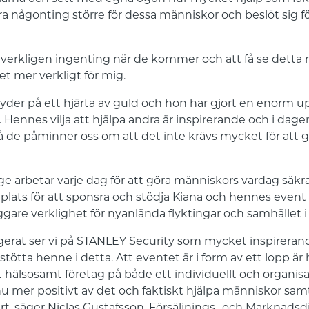
ra någonting större för dessa människor och beslöt sig fö
 verkligen ingenting när de kommer och att få se dett
et mer verkligt för mig.
er på ett hjärta av guld och hon har gjort en enorm uppo
 Hennes vilja att hjälpa andra är inspirerande och i dagen
 de påminner oss om att det inte krävs mycket för att g
ige arbetar varje dag för att göra människors vardag sä
på plats för att sponsra och stödja Kiana och hennes even
ggare verklighet för nyanlända flyktingar och samhället i 
gerat ser vi på STANLEY Security som mycket inspireran
t stötta henne i detta. Att eventet är i form av ett lopp är
tt hälsosamt företag på både ett individuellt och organisa
 mer positivt av det och faktiskt hjälpa människor samt
rt, säger Niclas Gustafsson, Försäljnings- och Marknads