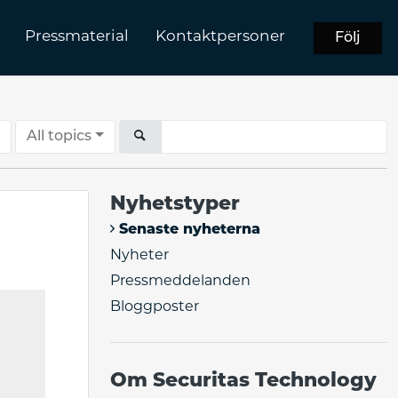
Pressmaterial
Kontaktpersoner
Följ
All topics
Nyhetstyper
Senaste nyheterna
Nyheter
Pressmeddelanden
Bloggposter
Om Securitas Technology