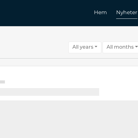
Hem
Nyheter
All years
All months