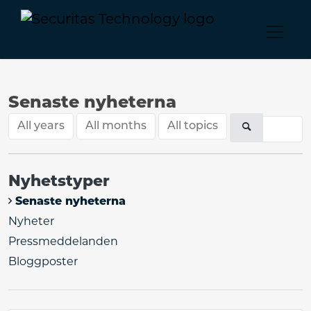
Senaste nyheterna
All years
All months
All topics
Nyhetstyper
Senaste nyheterna
Nyheter
Pressmeddelanden
Bloggposter